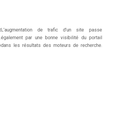
t
L’augmentation de trafic d’un site passe
.
également par une bonne visibilité du portail
e
dans les résultats des moteurs de recherche.
s
Pour y parvenir, nous nous occupons du
a
référencement du portail Internet des
entreprises.
e
Aider les sociétés à être plus performant dans
n
certaines tâches grâce à des formations du Web
t
design, du graphisme et du marketing en ligne.
s
Les formations peuvent également se baser sur
a
des logiciels graphiques ou des outils pour
webmaster.