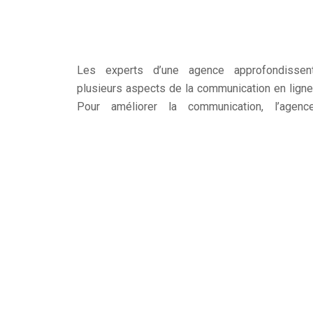
Les experts d’une agence approfondissen
plusieurs aspects de la communication en ligne
Pour améliorer la communication, l’agenc
analyse et exécute les meilleures prestation
nécessaires conformément aux besoins de l
compagnie.
L’agence qui acquiert quotidiennement d
l’expérience en termes de communicatio
visuelle, mise en page, identité visuelle e
création graphique œuvre aussi avec d’autre
équipes afin de renforcer la qualité de l
prestation.