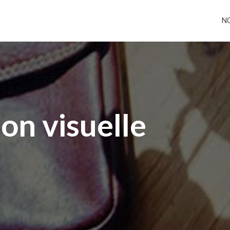
N
n visuelle