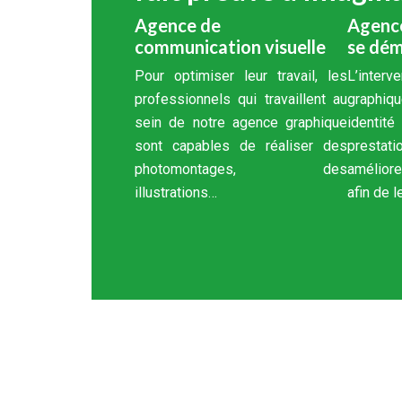
Agence de
Agence
communication visuelle
se dé
Pour optimiser leur travail, les
L’inte
professionnels qui travaillent au
graphiq
sein de notre agence graphique
identit
sont capables de réaliser des
prestati
photomontages, des
améliore
illustrations…
afin de l